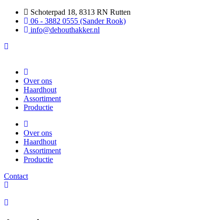
Ga
Schoterpad 18, 8313 RN Rutten
naar
06 - 3882 0555 (Sander Rook)
de
info@dehouthakker.nl
inhoud
Over ons
Haardhout
Assortiment
Productie
Over ons
Haardhout
Assortiment
Productie
Contact